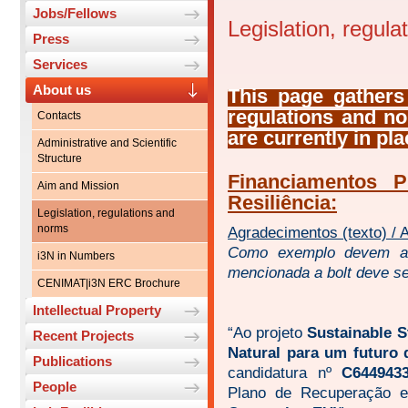
Jobs/Fellows
Legislation, regul
Press
Services
About us
This page gathers
regulations and n
Contacts
are currently in pla
Administrative and Scientific
Structure
Financiamentos 
Aim and Mission
Resiliência:
Legislation, regulations and
norms
Agradecimentos (texto) / 
Como exemplo devem adp
i3N in Numbers
mencionada a bolt deve se
CENIMAT|i3N ERC Brochure
Intellectual Property
“Ao projeto
Sustainable S
Recent Projects
Natural para um futuro d
Publications
candidatura nº
C6449433
People
Plano de Recuperação e 