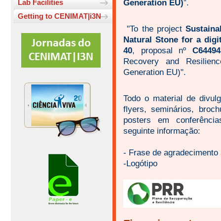
Generation EU)
”.
Lab Facilities
Getting to CENIMAT|i3N
"To the project
Sustaina
Natural Stone for a digit
40
, proposal nº
C64494
Recovery and Resilien
Generation EU)".
Todo o material de divulg
flyers, seminários, broc
posters em conferência
seguinte informação:
- Frase de agradecimento 
-Logótipo