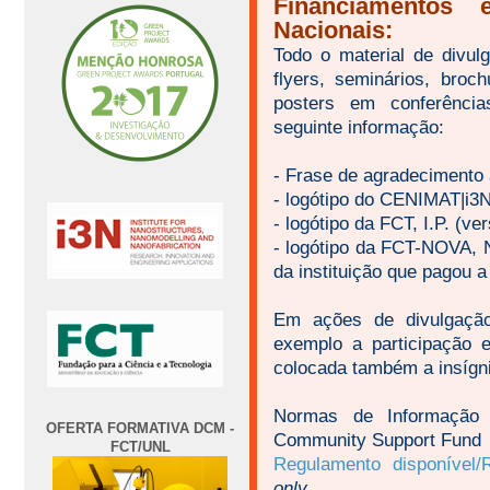
Financiamentos 
Nacionais:
Todo o material de divulg
flyers, seminários, broc
posters em conferência
seguinte informação:
- Frase de agradecimento 
- logótipo do CENIMAT|i3
- logótipo da FCT, I.P. (ve
- logótipo da FCT-NOVA,
da instituição que pagou 
Em ações de divulgação
exemplo a participação e
colocada também a insígn
Normas de Informação e
OFERTA FORMATIVA DCM -
Community Support Fund
FCT/UNL
Regulamento disponível/R
only