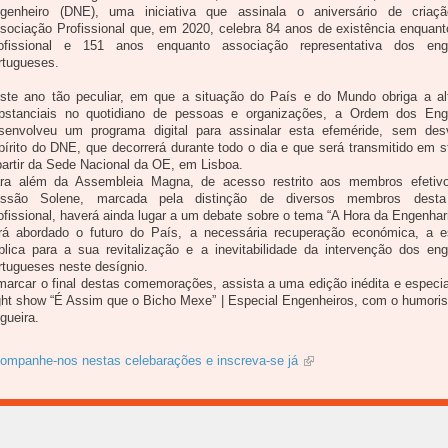
genheiro (DNE), uma iniciativa que assinala o aniversário de criaç
sociação Profissional que, em 2020, celebra 84 anos de existência enquan
ofissional e 151 anos enquanto associação representativa dos eng
rtugueses.
ste ano tão peculiar, em que a situação do País e do Mundo obriga a al
bstanciais no quotidiano de pessoas e organizações, a Ordem dos Eng
senvolveu um programa digital para assinalar esta efeméride, sem desv
pírito do DNE, que decorrerá durante todo o dia e que será transmitido em 
partir da Sede Nacional da OE, em Lisboa.
ra além da Assembleia Magna, de acesso restrito aos membros efetiv
ssão Solene, marcada pela distinção de diversos membros dest
ofissional, haverá ainda lugar a um debate sobre o tema “A Hora da Engenhar
rá abordado o futuro do País, a necessária recuperação económica, a es
blica para a sua revitalização e a inevitabilidade da intervenção dos eng
rtugueses neste desígnio.
marcar o final destas comemorações, assista a uma edição inédita e especia
ght show “É Assim que o Bicho Mexe” | Especial Engenheiros, com o humoris
gueira.
ompanhe-nos nestas celebarações e inscreva-se já