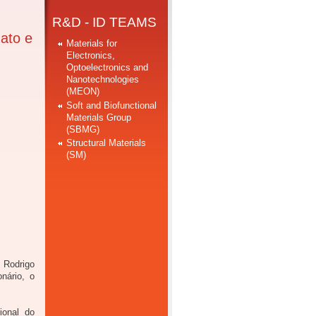
R&D - ID TEAMS
nato e
Materials for
Electronics,
Optoelectronics and
Nanotechnologies
(MEON)
Soft and Biofunctional
Materials Group
(SBMG)
Structural Materials
(SM)
 Rodrigo
nário, o
ional do