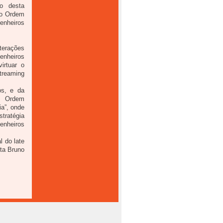
ão desta
to Ordem
enheiros
terações
enheiros
irtuar o
streaming
os, e da
a Ordem
ia”, onde
tratégia
enheiros
l do late
ta Bruno