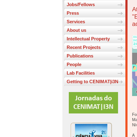
Jobs/Fellows
A
Press
"
Services
a
About us
Intellectual Property
Recent Projects
Publications
People
Lab Facilities
Getting to CENIMAT|i3N
Fo
Ma
Ní
A 