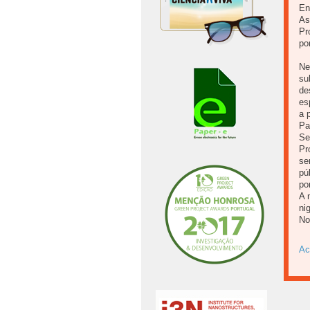
En
As
Pr
po
Ne
su
de
es
a 
Pa
Se
Pr
se
pú
po
A 
ni
No
Ac