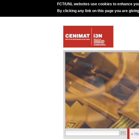
FCT/UNL websites use cookies to enhance you
By clicking any link on this page you are givin
»
H