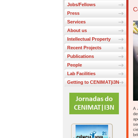
Jobs/Fellows
C
Press
Services
About us
Intellectual Property
Recent Projects
Publications
People
Lab Facilities
Getting to CENIMAT|i3N
A 
de
ap
se
ci
br