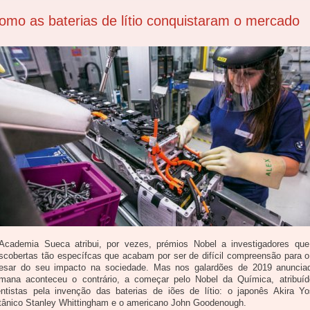
omo as baterias de lítio conquistaram o mercado
Academia Sueca atribui, por vezes, prémios Nobel a investigadores que
scobertas tão específcas que acabam por ser de difícil compreensão para o
esar do seu impacto na sociedade. Mas nos galardões de 2019 anuncia
mana aconteceu o contrário, a começar pelo Nobel da Química, atribuíd
entistas pela invenção das baterias de iões de lítio: o japonês Akira Yo
itânico Stanley Whittingham e o americano John Goodenough.