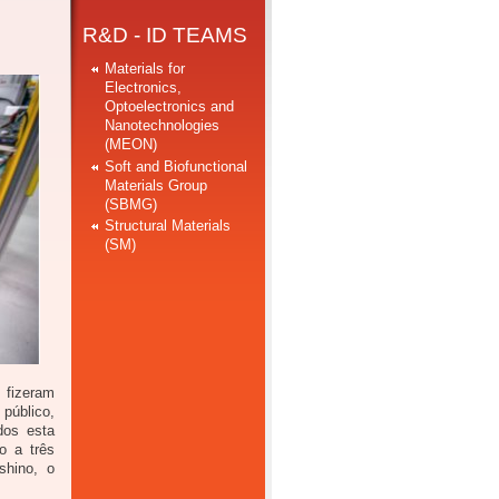
R&D - ID TEAMS
Materials for
Electronics,
Optoelectronics and
Nanotechnologies
(MEON)
Soft and Biofunctional
Materials Group
(SBMG)
Structural Materials
(SM)
 fizeram
 público,
dos esta
o a três
shino, o