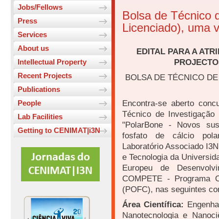
Jobs/Fellows
Bolsa de Técnico d
Press
Licenciado), uma 
Services
About us
EDITAL PARA A ATR
PROJECTOS
Intellectual Property
Recent Projects
BOLSA DE TÉCNICO DE I
Publications
Encontra-se aberto conc
People
Técnico de Investigação 
Lab Facilities
"PolarBone - Novos sus
Getting to CENIMAT|i3N
fosfato de cálcio pola
Laboratório Associado I3
e Tecnologia da Universid
Europeu de Desenvolv
COMPETE - Programa Ope
(POFC), nas seguintes co
Área Científica:
Engenhar
Nanotecnologia e Nanoci